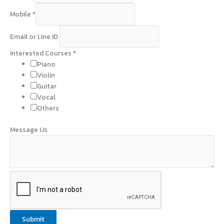
Mobile
*
Email or Line ID
Interested Courses
*
Piano
Violin
Guitar
Vocal
Others
Message Us
Submit