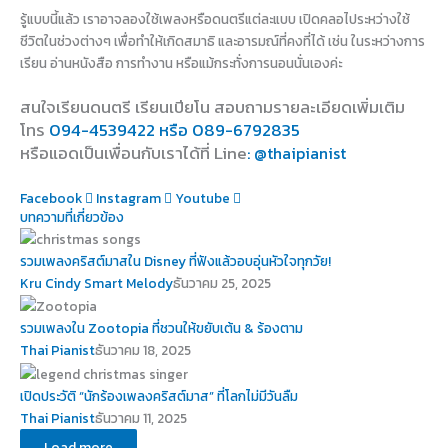
รู้แบบนี้แล้ว เราอาจลองใช้เพลงหรือดนตรีแต่ละแบบ เปิดคลอไประหว่างใช้
ชีวิตในช่วงต่างๆ เพื่อทำให้เกิดสมาธิ และอารมณ์ที่คงที่ได้ เช่น ในระหว่างการ
เรียน อ่านหนังสือ การทำงาน หรือแม้กระทั่งการนอนนั่นเองค่ะ
สนใจเรียนดนตรี เรียนเปียโน สอบถามรายละเอียดเพิ่มเติม
โทร
094-4539422 หรือ 089-6792835
หรือแอดเป็นเพื่อนกับเราได้ที่ Line
: @thaipianist
Facebook
Instagram
Youtube
บทความที่เกี่ยวข้อง
รวมเพลงคริสต์มาสใน Disney ที่ฟังแล้วอบอุ่นหัวใจทุกวัย!
Kru Cindy Smart Melody
ธันวาคม 25, 2025
รวมเพลงใน Zootopia ที่ชวนให้ขยับเต้น & ร้องตาม
Thai Pianist
ธันวาคม 18, 2025
เปิดประวัติ “นักร้องเพลงคริสต์มาส” ที่โลกไม่มีวันลืม
Thai Pianist
ธันวาคม 11, 2025
Load more