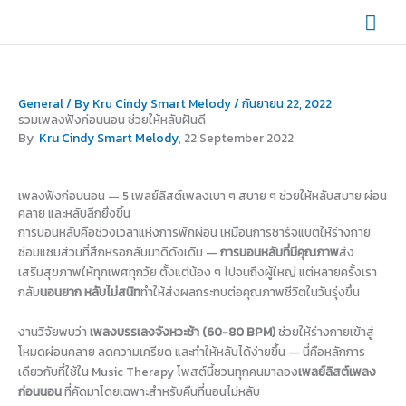
Skip
Mai
to
content
Men
General
/ By
Kru Cindy Smart Melody
/
กันยายน 22, 2022
รวมเพลงฟังก่อนนอน ช่วยให้หลับฝันดี
By
Kru Cindy Smart Melody
, 22 September 2022
เพลงฟังก่อนนอน — 5 เพลย์ลิสต์เพลงเบา ๆ สบาย ๆ ช่วยให้หลับสบาย ผ่อน
คลาย และหลับลึกยิ่งขึ้น
การนอนหลับคือช่วงเวลาแห่งการพักผ่อน เหมือนการชาร์จแบตให้ร่างกาย
ซ่อมแซมส่วนที่สึกหรอกลับมาดีดังเดิม —
การนอนหลับที่มีคุณภาพ
ส่ง
เสริมสุขภาพให้ทุกเพศทุกวัย ตั้งแต่น้อง ๆ ไปจนถึงผู้ใหญ่ แต่หลายครั้งเรา
กลับ
นอนยาก หลับไม่สนิท
ทำให้ส่งผลกระทบต่อคุณภาพชีวิตในวันรุ่งขึ้น
งานวิจัยพบว่า
เพลงบรรเลงจังหวะช้า (60-80 BPM)
ช่วยให้ร่างกายเข้าสู่
โหมดผ่อนคลาย ลดความเครียด และทำให้หลับได้ง่ายขึ้น — นี่คือหลักการ
เดียวกับที่ใช้ใน Music Therapy โพสต์นี้ชวนทุกคนมาลอง
เพลย์ลิสต์เพลง
ก่อนนอน
ที่คัดมาโดยเฉพาะสำหรับคืนที่นอนไม่หลับ