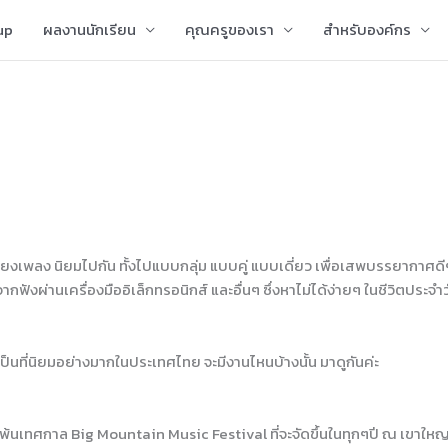
up
ผลงานนักเรียน
คุณครูของเรา
สำหรับองค์กร
ยงเพลง นิยมไปกัน ทั้งไปแบบกลุ่ม แบบคู่ แบบเดี่ยว เพื่อเสพบรรยากาศดีๆ 
ังผ่านเครื่องมืออิเล็กทรอนิกส์ และอื่นๆ ซึ่งหาไม่ได้ง่ายๆ ในชีวิตประจำว
ที่นิยมอย่างมากในประเทศไทย จะมีงานไหนบ้างนั้น มาดูกันค่ะ
ไม่พ้นเทศกาล Big Mountain Music Festival ที่จะจัดขึ้นในทุกๆปี ณ เขาให