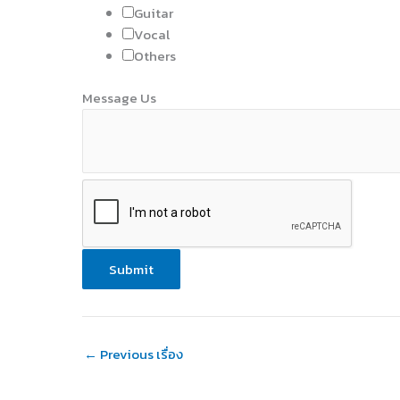
Guitar
Vocal
Others
Message Us
Submit
←
Previous เรื่อง