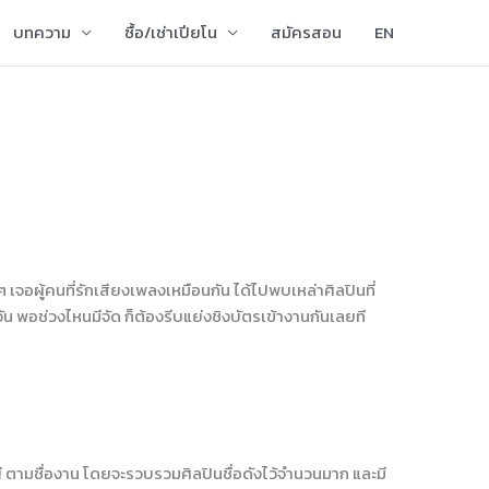
บทความ
ซื้อ/เช่าเปียโน
สมัครสอน
EN
เจอผู้คนที่รักเสียงเพลงเหมือนกัน ได้ไปพบเหล่าศิลปินที่
ัน พอช่วงไหนมีจัด ก็ต้องรีบแย่งชิงบัตรเข้างานกันเลยที
ญ่ ตามชื่องาน โดยจะรวบรวมศิลปินชื่อดังไว้จำนวนมาก และมี