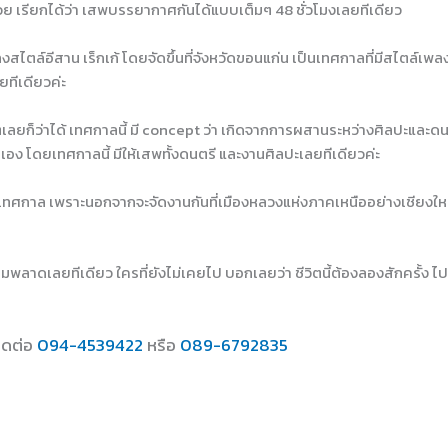
้วย เรียกได้ว่า เสพบรรยากาศกันได้แบบเต็มๆ 48 ชั่วโมงเลยทีเดียว
สไตล์อีสาน เร็กเก้ โดยจัดขึ้นที่จังหวัดขอนแก่น เป็นเทศกาลที่มีสไตล์เ
ยทีเดียวค่ะ
เลยก็ว่าได้ เทศกาลนี้ มี concept ว่า เกิดจากการผสานระหว่างศิลปะและดน
เอง โดยเทศกาลนี้ มีให้เสพทั้งดนตรี และงานศิลปะเลยทีเดียวค่ะ
ทศกาล เพราะนอกจากจะจัดงานกันที่เมืองหลวงแห่งภาคเหนืออย่างเชียงใหม่แ
มพลาดเลยทีเดียว ใครที่ยังไม่เคยไป บอกเลยว่า ชีวิตนี้ต้องลองสักครั้ง ไ
ิดต่อ
094-4539422
หรือ
089-6792835