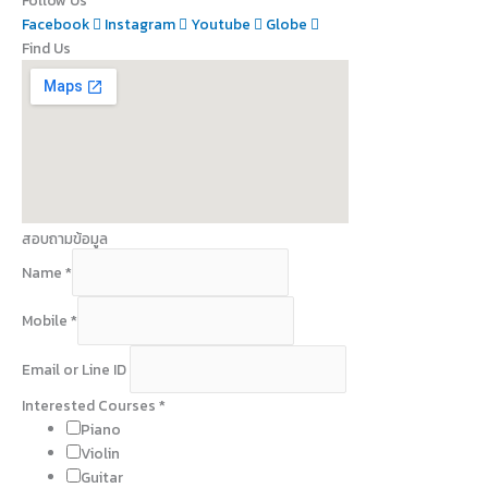
Facebook
Instagram
Youtube
Globe
Find Us
สอบถามข้อมูล
Name
*
o
Mobile
*
r
I
Email or Line ID
D
Interested Courses
*
Piano
Violin
Guitar