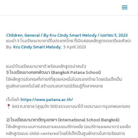
Skip
Main
to
content
Men
Children
,
General
/ By
Kru Cindy Smart Melody
/
เมษายน 5, 2023
แนะนำ 5 โรงเรียนนานาชาติในประเทศไทย ที่เปิดสอนหลักสูตรดนตรีและศิลปะ
By
Kru Cindy Smart Melody
, 5 April 2023
แนะนำโรงเรียนนานาชาติ พร้อมหลักสูตรน่าสนใจ
1) โรงเรียนบางกอกพัฒนา (Bangkok Patana School)
ใช้หลักสูตรอังกฤษที่เก่าแก่ที่สุดแห่งหนึ่งในประเทศไทย โดยเน้นเด็กเป็น
ศูนย์กลางเทคโนโลยี สร้างประสบการณ์เรียนรู้ที่หลากหลาย
เว็บไซต์:
https://www.patana.ac.th/
643 ถ.ลาซาล (สุขุมวิท 105) แขวงบางนาใต้ เขตบางนา กรุงเทพมหานคร
2) โรงเรียนนานาชาติกรุงเทพฯ (International School Bangkok)
ใช้หลักสูตรระบบการสอนตามแบบอเมริกาเหนือ (อเมริกาและแคนาดา) และยึด
หลักสูตรแบบ child-centered โดยให้เด็กเป็นศูนย์กลางในการเรียนการ