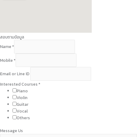
Name
*
Mobile
*
Email or Line ID
Interested Courses
*
Piano
Violin
Guitar
Vocal
Others
Message Us