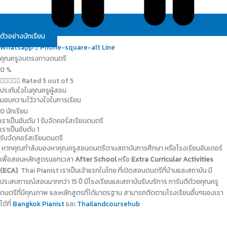
ตัวอย่างนักเรียน
Whatsapp
Phone-square-alt
Line
คุณครูจบตรงทางดนตรี
0
%





Rated 5 out of 5
ประทับใจในคุณครูผู้สอน
มอบความไว้วางใจในการเรียน
0
นักเรียน
เราเป็นอันดับ 1 รับจัดคอร์สเรียนดนตรี
เราเป็นอันดับ 1
รับจัดคอร์สเรียนดนตรี
หากคุณกำลังมองหาคุณครูสอนดนตรีตามสถาบันการศึกษา หรือโรงเรียนอินเตอร์
เพื่อสอนหลักสูตรนอกเวลา
After School
หรือ
Extra Curricular Activities
(ECA)
Thai Pianist เราเป็นเจ้าแรกในไทย ที่เปิดสอนดนตรีที่บ้านและสถาบัน มี
ประสบการณ์สอนมากกว่า 15 ปี มีโรงเรียนและสถาบันรับบริการ การันตีด้วยคุณครู
ดนตรีที่มีคุณภาพ และหลักสูตรที่ได้มาตรฐาน สามารถติดตามโรงเรียนอื่นๆของเรา
ได้ที่
Bangkok Pianist
และ
Thailandcoursehub