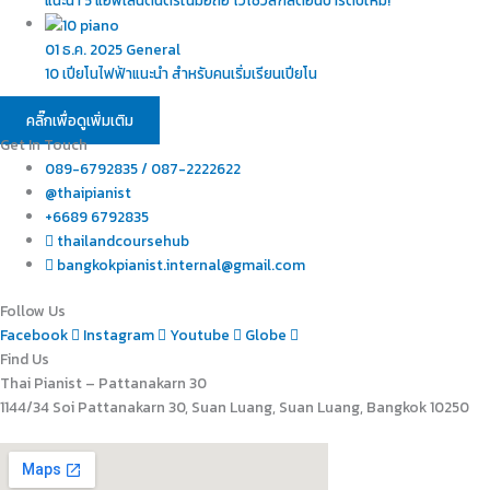
089-6792835 / 087-2222622
@thaipianist
+6689 6792835
thailandcoursehub
bangkokpianist.internal@gmail.com
Follow Us
Facebook
Instagram
Youtube
Globe
Find Us
Thai Pianist – Pattanakarn 30
1144/34 Soi Pattanakarn 30, Suan Luang, Suan Luang, Bangkok 10250
สอบถามข้อมูล