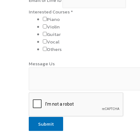
Email or Line ID
Interested Courses
*
Piano
Violin
Guitar
Vocal
Others
Message Us
Submit