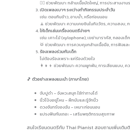
🤸‍♂️ ช่วยพัฒนา: กล้ามเนื้อมัดใหญ่, การประสานงา
เปิดเพลงเบาๆ ระหว่างทำกิจกรรมประจำวัน
เช่น: ตอนกินข้าว, อาบน้ำ, หรือก่อนนอน
🧘 ช่วยพัฒนา: ความเคยชินในกิจวัตร, ความสงบ, 
ให้เด็กเล่นเครื่องดนตรีง่ายๆ
เช่น: เคาะไม้ (xylophone), เขย่ามาราคัส, กลองเด็ก
🥁 ช่วยพัฒนา: การควบคุมกล้ามเนื้อมือ, การฟัง
ร้องเพลงร่วมกับเด็ก
ไม่ต้องร้องเพราะ แค่ร้องด้วยใจ
👩‍👧‍👦 ช่วยพัฒนา: ความผูกพัน, การเลียนแบบ, คว
🎵 ตัวอย่างเพลงแนะนำ (ภาษาไทย)
จับปูดำ – จังหวะสนุก ใช้ท่าทางได้
นิ้วโป้งอยู่ไหน – ฝึกนับและรู้จักนิ้ว
ดวงจันทร์ของฉัน – เหมาะก่อนนอน
แปรงฟันกันเถอะ – เสริมพฤติกรรมสุขภาพ
สนใจเรียนดนตรีกับ Thai Pianist
สอบถามเพิ่มเติมต