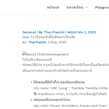
Skip
หน้าแรก
คลาสเรียน
Playgro
to
content
General
/ By
Thai Pianist
/
พฤษภาคม 2, 2025
How To ใช้ดนตรีเพื่อพัฒนาเด็กเล็ก
, 2 May 2025
By
Thai Pianist
โตไปกับเสียงดนตรี
ค้นพบวิธีง่าย ๆ และได้ผลในการใช้ดนตรีเป็นเครื่องมือเสร
พัฒนาการอย่างรอบด้านได้อย่างเป็นธรรมชาติ
ใช้เพลงที่มีคำซ้ำๆ และจังหวะชัดเจน
เช่น: เพลง “ABC Song”, “Twinkle Twinkle Little 
📚 ช่วยพัฒนา: ภาษา, ความจำ, การเรียนรู้คำศัพท์
เล่นดนตรีประกอบท่าทาง
เช่น: เพลง “Head, Shoulders, Knees and Toes”, “