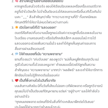
สร้างพื้นฐานอย่างค่อยเป็นค่อยไป
หากลูกเริ่มสนใจจริงจัง ลองให้เรียนร้องเพลงหรือเครื่องดนตรีจาก
ครูที่เข้าใจวัยเด็ก ไม่จำเป็นต้องเร่งให้สอบเกรดหรือขึ้นเวทีเร็วเกินไป
นะคะ ^__^ สิ่งสำคัญกว่าคือ “การวางรากฐานที่ดี” ทั้งเทคนิคและ
ทัศนคติที่ทำให้เขาไม่หมดไฟระหว่างทางค่ะ
เปิดโอกาสให้ได้ “แสดงออก”
ดนตรีคือศิลปะที่งดงามเมื่อถูกแบ่งปันค่ะ! ชวนลูกขึ้นร้องเพลงในงาน
โรงเรียน งานครอบครัว หรือบันทึกคลิปเล็กๆ ลงออนไลน์ การได้
แสดงออกจะช่วยเพิ่มความมั่นใจ และทำให้ลูกเห็นคุณค่าของการ
สื่อสารผ่านเสียงดนตรี
ให้คำชมเชยที่เน้น “ความพยายาม”
แทนที่จะชมว่า “เก่งจังเลย” ลองพูดว่า “แม่เห็นหนูฝึกซ้อมทุกวัน แม่
ภูมิใจในความตั้งใจของหนูมาก” คำชมแบบนี้ช่วยให้ลูกเห็นความ
สำคัญของ “ความพยายาม” มากกว่า “ผลลัพธ์” และจะทำให้เขารักการ
ฝึกซ้อมโดยไม่รู้สึกกดดันนั่นเองค่ะ!
เป็นที่พึ่งทางใจในวันที่เขาท้อ
บนเส้นทางศิลปิน มีทั้งวันที่เสียงไม่ออก เวทีผิดพลาด หรือถูกวิจารณ์
คุณแม่ไม่จำเป็นต้องแก้ปัญหาแทน แต่แค่ “อยู่ข้างๆ” และให้กำลังใจ
อย่างเข้าใจ
“ทุกคนเคยพลาด แต่คนที่รักในสิ่งที่ทำจะกลับมาฝึกต่อได้เสมอ”
ประโยคนี้มีค่ามากกว่าคำสอนใดๆ ค่ะ