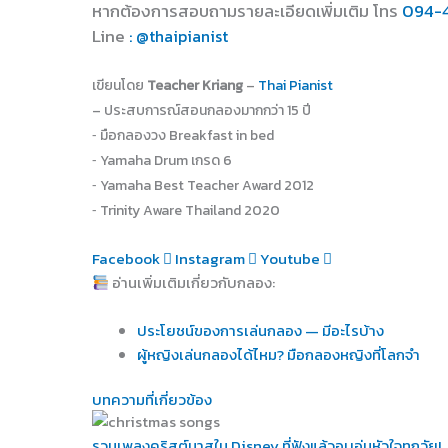
หากต้องการสอบถามรายละเอียดเพิ่มเติม โทร
094-4
Line
: @thaipianist
เขียนโดย
Teacher Kriang
–
Thai Pianist
– ประสบการณ์สอนกลองมากกว่า 15 ปี
⁃ มือกลองวง Breakfast in bed
⁃ Yamaha Drum เกรด 6
⁃ Yamaha Best Teacher Award 2012
⁃ Trinity Aware Thailand 2020
Facebook
Instagram
Youtube
อ่านเพิ่มเติมเกี่ยวกับกลอง:
ประโยชน์ของการเล่นกลอง — มีอะไรบ้าง
ผู้หญิงเล่นกลองได้ไหม? มือกลองหญิงที่โลกจำ
บทความที่เกี่ยวข้อง
รวมเพลงคริสต์มาสใน Disney ที่ฟังแล้วอบอุ่นหัวใจทุกวัย!