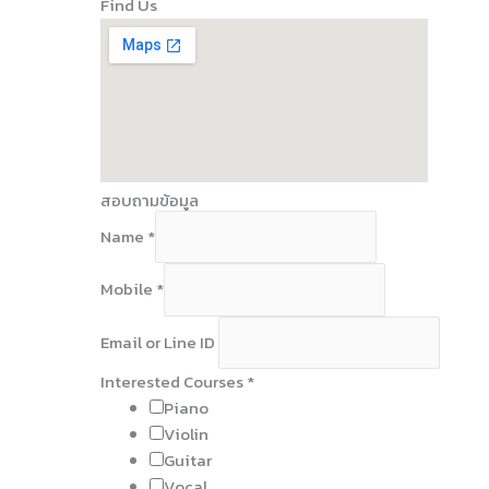
Find Us
สอบถามข้อมูล
Name
*
Mobile
*
Email or Line ID
Interested Courses
*
Piano
Violin
Guitar
Vocal