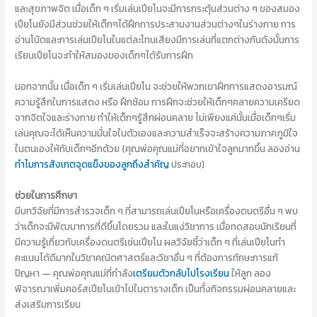
และสุขภาพจิต เมื่อเด็ก ๆ เริ่มเล่นเปียโนจะมีการกระตุ้นส่วนต่าง ๆ ของสมอง
เปียโนยังมีส่วนช่วยให้เด็กๆได้ฝึกการประสานงานส่วนต่างๆในร่างกาย การ
อ่านโน้ตและการเล่นเปียโนในแต่ละโทนเสียงมีการเล่นที่แตกต่างกันดังนั้นการ
เรียนเปียโนจะทำให้สมองของเด็กๆได้รับการฝึก
นอกจากนั้น เมื่อเด็ก ๆ เริ่มเล่นเปียโน จะช่วยให้พวกเขาฝึกการแสดงอารมณ์
ความรู้สึกในการแสดง หรือ ฝึกซ้อม การฝึกจะช่วยให้เด็กๆคลายความเครียด
จากจิตใจและร่างกาย ทำให้เด็กๆรู้สึกผ่อนคลาย ไม่เพียงแค่นั้นเมื่อเด็กๆเริ่ม
เล่นคุณจะได้เห็นความมั่นใจในตัวเองและความสำเร็จจะสร้างความภาคภูมิใจ
ในตนเองให้กับเด็กๆอีกด้วย (คุณพ่อคุณแม่ที่อยากเข้าใจลูกมากขึ้น ลองอ่าน
ทำไมการสังเกตจุดแข็งของลูกถึงสำคัญ
ประกอบ)
ช่วยในการศึกษา
มีบทวิจัยที่มีการสำรวจเด็ก ๆ ที่สามารถเล่นเปียโนหรือเครื่องดนตรีอื่น ๆ พบ
ว่าเด็กจะมีพัฒนาการที่ดีขึ้นโดยรวม และในแง่วิชาการ เมื่อทดสอบนักเรียนที่
มีความรู้เกี่ยวกับเครื่องดนตรีเช่นเปียโน ผลวิจัยชี้ว่าเด็ก ๆ ที่เล่นเปียโนทำ
คะแนนได้ดีมากในวิชาคณิตศาสตร์และวิชาอื่น ๆ ที่ต้องการทักษะการแก้
ปัญหา — คุณพ่อคุณแม่ที่กำลัง
เตรียมตัวกลับไปโรงเรียน
ให้ลูก ลอง
พิจารณาเพิ่มคอร์สเปียโนเข้าไปในตารางเด็ก เป็นทั้งกิจกรรมผ่อนคลายและ
ส่งเสริมการเรียน