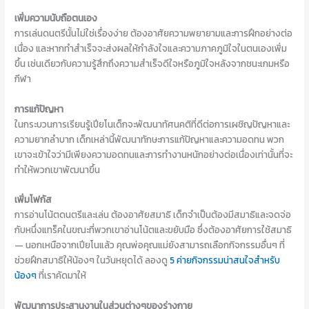
เพิ่มความนับถือตนเอง
การเล่นดนตรีนั้นไม่ใช่เรื่องง่าย ต้องอาศัยความพยายามและการฝึกอย่างต่อ
เนื่อง และหากทำสำเร็จจะส่งผลให้กำลังใจและความภาคภูมิใจในตนเองเพิ่ม
ขึ้น เช่นเดียวกับความรู้สึกถึงความสำเร็จดีใจหรือภูมิใจหลังจากชนะเกมหรือ
กีฬา
การแก้ปัญหา
ในกระบวนการเรียนรู้เปียโนเด็กจะพัฒนาทัศนคติที่ดีต่อการเผชิญปัญหาและ
ความยากลำบาก เด็กเหล่านี้พัฒนาทักษะการแก้ปัญหาและความอดทน พวก
เขาจะเข้าใจว่ามีเพียงความอดทนและการทำงานหนักอย่างต่อเนื่องเท่านั้นที่จะ
ทำให้พวกเขาพัฒนาขึ้น
เพิ่มโฟกัส
การอ่านโน้ตดนตรีและเล่น ต้องอาศัยสมาธิ เด็กจำเป็นต้องมีสมาธิและจดจ่อ
กับหนึ่งแทร็คในขณะที่พวกเขาอ่านโน้ตและขยับมือ ซึ่งต้องอาศัยการใช้สมาธิ
— นอกเหนือจากเปียโนแล้ว คุณพ่อคุณแม่ยังสามารถเลือกกิจกรรมอื่นๆ ที่
ช่วยฝึกสมาธิให้น้องๆ ในวันหยุดได้ ลองดู
5 ค่ายกิจกรรมน่าสนใจสำหรับ
น้องๆ
ที่เราคัดมาให้
พัฒนาการประสานงานในส่วนต่างๆของร่างกาย