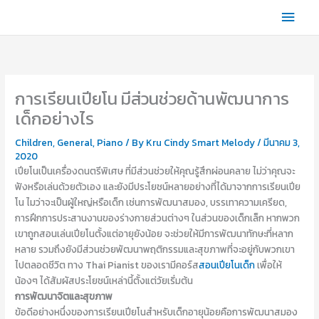
Skip
Main
to
content
Men
การเรียนเปียโน มีส่วนช่วยด้านพัฒนาการ
เด็กอย่างไร
Children
,
General
,
Piano
/ By
Kru Cindy Smart Melody
/
มีนาคม 3,
2020
เปียโนเป็นเครื่องดนตรีพิเศษ ที่มีส่วนช่วยให้คุณรู้สึกผ่อนคลาย ไม่ว่าคุณจะ
ฟังหรือเล่นด้วยตัวเอง และยังมีประโยชน์หลายอย่างที่ได้มาจากการเรียนเปีย
โน ไมว่าจะเป็นผู้ใหญ่หรือเด็ก เช่นการพัฒนาสมอง, บรรเทาความเครียด,
การฝึกการประสานงานของร่างกายส่วนต่างๆ ในส่วนของเด็กเล็ก หากพวก
เขาถูกสอนเล่นเปียโนตั้งแต่อายุยังน้อย จะช่วยให้มีการพัฒนาทักษะที่หลาก
หลาย รวมถึงยังมีส่วนช่วยพัฒนาพฤติกรรมและสุขภาพที่จะอยู่กับพวกเขา
ไปตลอดชีวิต ทาง Thai Pianist ของเรามีคอร์ส
สอนเปียโนเด็ก
เพื่อให้
น้องๆ ได้สัมผัสประโยชน์เหล่านี้ตั้งแต่วัยเริ่มต้น
การพัฒนาจิตและสุขภาพ
ข้อดีอย่างหนึ่งของการเรียนเปียโนสำหรับเด็กอายุน้อยคือการพัฒนาสมอง