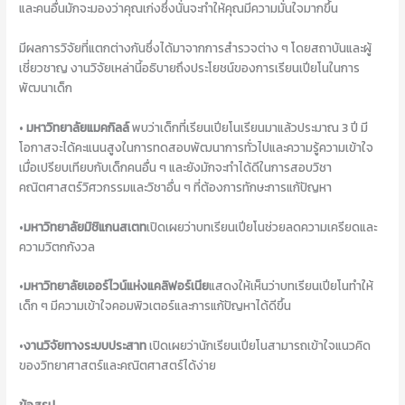
และคนอื่นมักจะมองว่าคุณเก่งซึ่งนั่นจะทำให้คุณมีความมั่นใจมากขึ้น
มีผลการวิจัยที่แตกต่างกันซึ่งได้มาจากการสำรวจต่าง ๆ โดยสถาบันและผู้
เชี่ยวชาญ งานวิจัยเหล่านี้อธิบายถึงประโยชน์ของการเรียนเปียโนในการ
พัฒนาเด็ก
•
มหาวิทยาลัยแมคกิลล์
พบว่าเด็กที่เรียนเปียโนเรียนมาแล้วประมาณ 3 ปี มี
โอกาสจะได้คะแนนสูงในการทดสอบพัฒนาการทั่วไปและความรู้ความเข้าใจ
เมื่อเปรียบเทียบกับเด็กคนอื่น ๆ และยังมักจะทำได้ดีในการสอบวิชา
คณิตศาสตร์วิศวกรรมและวิชาอื่น ๆ ที่ต้องการทักษะการแก้ปัญหา
•
มหาวิทยาลัยมิชิแกนสเตท
เปิดเผยว่าบทเรียนเปียโนช่วยลดความเครียดและ
ความวิตกกังวล
•
มหาวิทยาลัยเออร์ไวน์แห่งแคลิฟอร์เนีย
แสดงให้เห็นว่าบทเรียนเปียโนทำให้
เด็ก ๆ มีความเข้าใจคอมพิวเตอร์และการแก้ปัญหาได้ดีขึ้น
•
งานวิจัยทางระบบประสาท
เปิดเผยว่านักเรียนเปียโนสามารถเข้าใจแนวคิด
ของวิทยาศาสตร์และคณิตศาสตร์ได้ง่าย