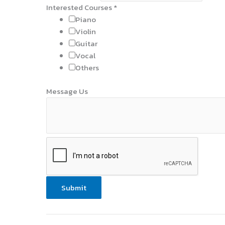
Interested Courses
*
Piano
Violin
Guitar
Vocal
Others
Message Us
Submit