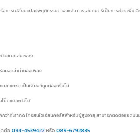
รือการเปลี่ยนแปลงพฤติกรรมต่างๆแล้ว การเล่นดนตรีเป็นการช่วยเพิ่ม C
ละตัวขณะเล่นเพลง
 พร้อมจดจำทำนองเพลง
แยกแยะว่าเป็นเสียงที่ถูกต้องหรือไม่
โน๊ตแต่ละตัวได้
ว่าที่เราคิด ใครสนใจเรียนคอร์สสำหรับผู้สูงอายุ สามารถติดต่อแอดมินมาไ
ิดต่อ
094-4539422
หรือ
089-6792835