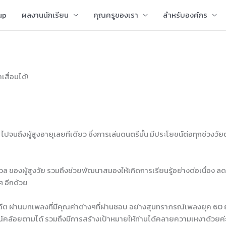
up
ผลงานนักเรียน
คุณครูของเรา
สำหรับองค์กร
สื่อมได้!
็ก ไปจนถึงผู้สูงอายุเลยทีเดียว ซึ่งการเล่นดนตรีนั้น มีประโยชน์ต่อทุกช่
 ของผู้สูงวัย รวมถึงช่วยพัฒนาสมองให้เกิดการเรียนรู้อย่างต่อเนื่อง ล
ๆ อีกด้วย
ต ผ่านบทเพลงที่มีคุณค่าต่างๆที่ผ่านชอบ อย่างสุนทราภรณ์เพลงยุค 60 ยุค 70
์คล้อยตามได้ รวมถึงมีการสร้างเป้าหมายให้ท่านได้คลายความเหงาด้วยค่