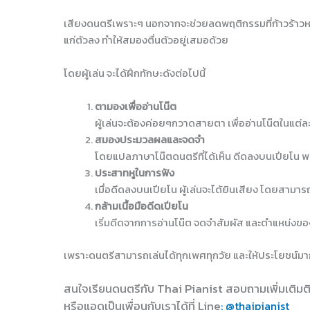
เสียงดนตรีเพราะๆ นอกจากจะช่วยลดพฤติกรรมที่ก้าวร้าวห
แก่ตัวลง ทำให้สมองตื่นตัวอยู่เสมอด้วย
โดยผู้เล่น จะได้ฝึกทักษะดังต่อไปนี้
ตามองเพื่ออ่านโน๊ต
ผู้เล่นจะต้องค่อยๆกวาดสายตา เพื่ออ่านโน๊ตในแต่
สมองประมวลผลและจดจำ
โดยแปลภาษาโน๊ตดนตรีที่ได้เห็น ดีดลงบนเปียโน
ประสาทหูในการฟัง
เมื่อดีดลงบนเปียโน ผู้เล่นจะได้ยินเสียง โดยสามารถ
กล้ามเนื้อมือดีดเปียโน
เริ่มดีดจากการอ่านโน๊ต จดจำสัมผัส และตำแหน่งของ
เพราะดนตรีสามารถเล่นได้ทุกเพศทุกวัย และให้ประโยชน์มากก
สนใจเรียนดนตรีกับ Thai Pianist
สอบถามเพิ่มเติมต
หรือแอดเป็นเพื่อนกับเราได้ที่ Line
: @thaipianist