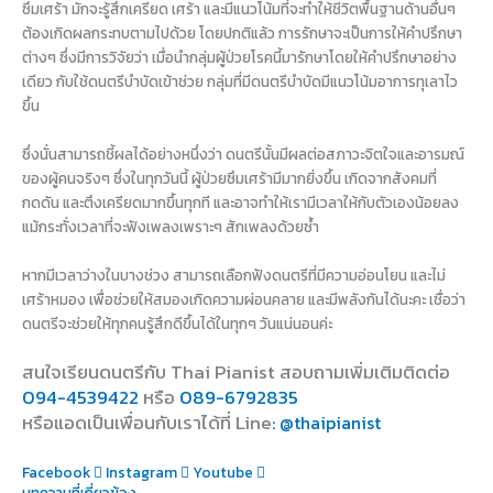
ซึมเศร้า มักจะรู้สึกเครียด เศร้า และมีแนวโน้มที่จะทำให้ชีวิตพื้นฐานด้านอื่นๆ
ต้องเกิดผลกระทบตามไปด้วย โดยปกติแล้ว การรักษาจะเป็นการให้คำปรึกษา
ต่างๆ ซึ่งมีการวิจัยว่า เมื่อนำกลุ่มผู้ป่วยโรคนี้มารักษาโดยให้คำปรึกษาอย่าง
เดียว กับใช้ดนตรีบำบัดเข้าช่วย กลุ่มที่มีดนตรีบำบัดมีแนวโน้มอาการทุเลาไว
ขึ้น
ซึ่งนั่นสามารถชี้ผลได้อย่างหนึ่งว่า ดนตรีนั้นมีผลต่อสภาวะจิตใจและอารมณ์
ของผู้คนจริงๆ ซึ่งในทุกวันนี้ ผู้ป่วยซึมเศร้ามีมากยิ่งขึ้น เกิดจากสังคมที่
กดดัน และตึงเครียดมากขึ้นทุกที และอาจทำให้เรามีเวลาให้กับตัวเองน้อยลง
แม้กระทั่งเวลาที่จะฟังเพลงเพราะๆ สักเพลงด้วยซ้ำ
หากมีเวลาว่างในบางช่วง สามารถเลือกฟังดนตรีที่มีความอ่อนโยน และไม่
เศร้าหมอง เพื่อช่วยให้สมองเกิดความผ่อนคลาย และมีพลังกันได้นะคะ เชื่อว่า
ดนตรีจะช่วยให้ทุกคนรู้สึกดีขึ้นได้ในทุกๆ วันแน่นอนค่ะ
สนใจเรียนดนตรีกับ Thai Pianist
สอบถามเพิ่มเติมติดต่อ
094-4539422
หรือ
089-6792835
หรือแอดเป็นเพื่อนกับเราได้ที่ Line
: @thaipianist
Facebook
Instagram
Youtube
บทความที่เกี่ยวข้อง