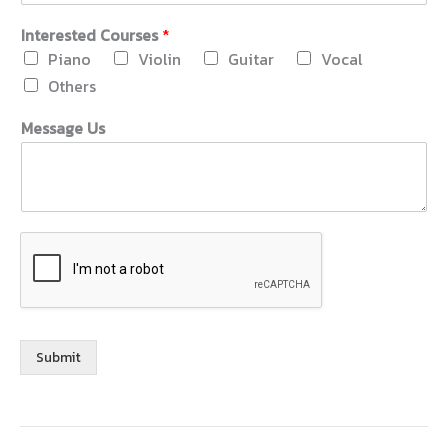
M
Interested Courses
*
e
Piano
Violin
Guitar
Vocal
s
s
Others
a
g
Message Us
e
I
D
Submit