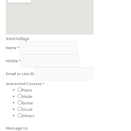
สอบถามข้อมูล
Name
*
Mobile
*
Email or Line ID
Interested Courses
*
Piano
Violin
Guitar
Vocal
Others
Message Us