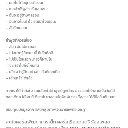
– เธอไม่ได้อยู่คนเดียวนะ
– เธอสำคัญสำหรับเสมอนะ
– ฉันจะอยู่ข้างๆ เธอนะ
– ฉันอาจไม่เข้าใจ แต่เข้าใจเธอนะ
– ฉันรักเธอนะ
คำพูดที่ควรเลี่ยง
– ลืมๆ มันไปซะเถอะ
– ไม่อยากรู้สึกแบบนี้ ก็เลิกคิดสิ
– ไม่เป็นไรหรอก เดี๋ยวก็ผ่านไป
– จะเศร้าไปถึงไหนกัน
– เข้าใจว่ารู้สึกอย่างไร ฉันก็เคยเป็น
– เลิกเศร้าได้แล้ว
หากเราให้กำลังใจ และเลือกใช้คำพูดที่ถูกต้อง อาจช่วยให้กลายเป็นวันที่ดี
ของเด็กๆ ได้เลยทีเดียวค่ะ มาลองหัดฝึกฝนการสื่อสารให้ดียิ่งขึ้นกันนะคะ
ขอบคุณข้อมูลจาก คลินิกสุขภาพจิตนายแพทย์เจษฎา
สนใจคอร์สพัฒนาการเด็ก คอร์สเรียนดนตรี ร้องเพลง