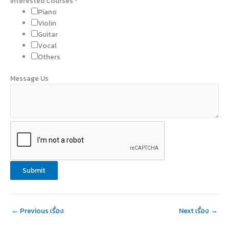
a
Interested Courses
*
i
Piano
l
Violin
Guitar
Vocal
Others
Message Us
Submit
←
Previous เรื่อง
Next เรื่อง
→