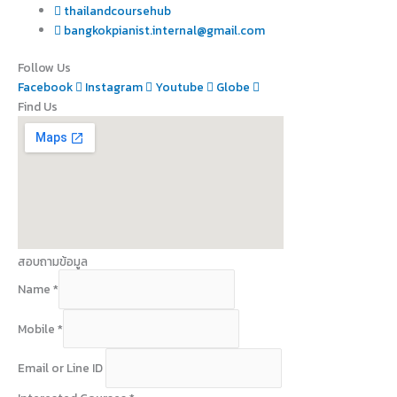
thailandcoursehub
bangkokpianist.internal@gmail.com
Follow Us
Facebook
Instagram
Youtube
Globe
Find Us
สอบถามข้อมูล
Name
*
Mobile
*
E
Email or Line ID
m