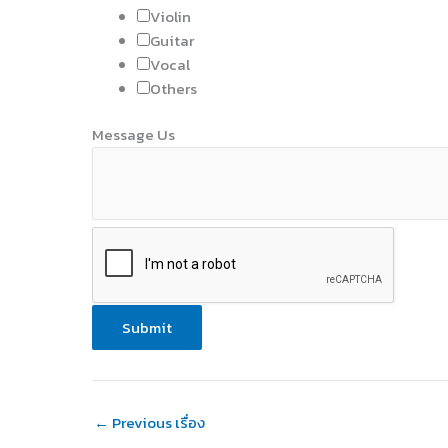
u
Violin
r
Guitar
s
Vocal
e
Others
s
Message Us
Submit
←
Previous เรื่อง