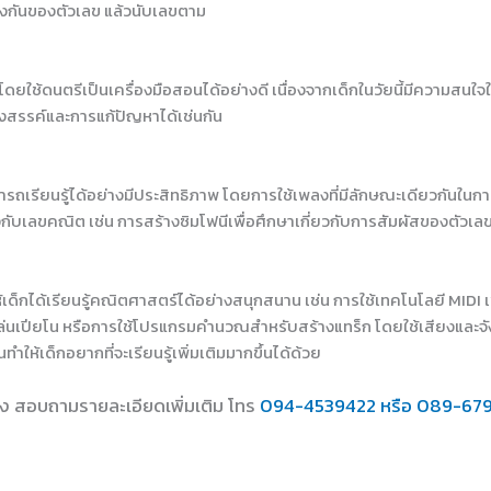
่างกันของตัวเลข แล้วนับเลขตาม
 โดยใช้ดนตรีเป็นเครื่องมือสอนได้อย่างดี เนื่องจากเด็กในวัยนี้มีความสนใ
งสรรค์และการแก้ปัญหาได้เช่นกัน
มารถเรียนรู้ได้อย่างมีประสิทธิภาพ โดยการใช้เพลงที่มีลักษณะเดียวกัน
งกับเลขคณิต เช่น การสร้างซิมโฟนีเพื่อศึกษาเกี่ยวกับการสัมผัสของตัวเลข หร
ให้เด็กได้เรียนรู้คณิตศาสตร์ได้อย่างสนุกสนาน เช่น การใช้เทคโนโลยี MID
ปียโน หรือการใช้โปรแกรมคำนวณสำหรับสร้างแทร็ก โดยใช้เสียงและจังหวะข
้เด็กอยากที่จะเรียนรู้เพิ่มเติมมากขึ้นได้ด้วย
ง สอบถามรายละเอียดเพิ่มเติม โทร
094-4539422 หรือ 089-67