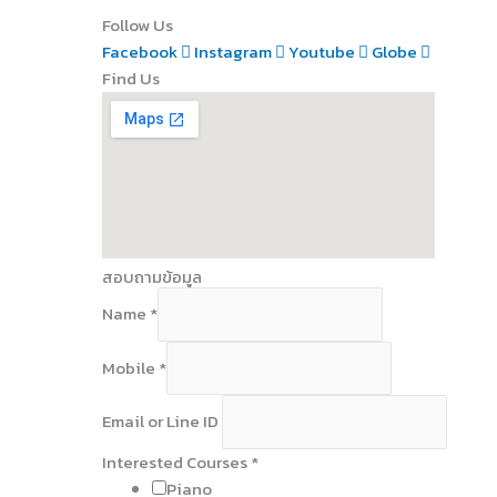
Follow Us
Facebook
Instagram
Youtube
Globe
Find Us
สอบถามข้อมูล
Name
*
N
Mobile
*
a
m
Email or Line ID
e
C
Interested Courses
*
o
Piano