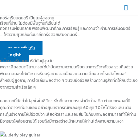
Skip
Mai
to
content
Men
คอร์สเรียนดนตรี เปียโนผู้สูงอายุ
เรียนที่บ้าน ไม่ต้องมีพื้นฐานก็เรียนได้
กิจกรรมผ่อนคลาย พร้อมพัฒนาทักษะการเรียนรู้ และความจำ ผ่านการเล่นดนตรี
– ให้ความสุขกลับคืนมาอีกครั้งด้วยเสียงดนตรี – ​
สอบถามเพิ่มเติม
English
ทำไมการเรียนดนตรีดีกับผู้สูงวัย
เพราะเสียงดนตรีสามารถใช้บำบัดความความเครียด อาการวิตกกังวล รวมถึงช่วย
พัฒนาสมองให้เกิดการเรียนรู้อย่างต่อเนื่อง ลดความเสี่ยงจากโรคอัลไซเมอร์
สำหรับผู้สูงอายุ การได้เล่นเพลงต่าง ๆ จนจบยังช่วยสร้างความรู้สึกที่ดีให้กับตัวเอง
จากความสำเร็จเล็ก ๆ
นอกจากนี้ยังทำให้สุขใจในชีวิต ระลึกถึงความทรงจำดีๆ ในอดีต ผ่านบทเพลงที่มี
คุณค่าต่างๆที่ผ่านชอบ อย่างสุนทราภรณ์เพลงยุค 60 ยุค 70 ให้ได้ร้อง เล่น เต้น
กระตุ้นร่างกายให้มีชีวิตชีวา เสียงหัวเราะและรอยยิ้ม ไปกับบทเพลงสามารถทำให้ท่าน
มีอารมณ์คล้อยตามได้ รวมถึงมีการสร้างเป้าหมายให้ท่านได้คลายความเหงา