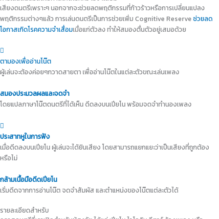
เสียงดนตรีเพราะๆ นอกจากจะช่วยลดพฤติกรรมที่ก้าวร้าวหรือการเปลี่ยนแปลง
พฤติกรรมต่างๆแล้ว การเล่นดนตรีเป็นการช่วยเพิ่ม Cognitive Reserve
ช่วยลด
โอกาสเกิดโรคความจำเสื่อม
เมื่อแก่ตัวลง ทำให้สมองตื่นตัวอยู่เสมอด้วย
ตามองเพื่ออ่านโน๊ต
ผู้เล่นจะต้องค่อยๆกวาดสายตา เพื่ออ่านโน๊ตในแต่ละตัวขณะเล่นเพลง
สมองประมวลผลและจดจำ
โดยแปลภาษาโน๊ตดนตรีที่ได้เห็น ดีดลงบนเปียโน พร้อมจดจำทำนองเพลง
ประสาทหูในการฟัง
เมื่อดีดลงบนเปียโน ผู้เล่นจะได้ยินเสียง โดยสามารถแยกแยะว่าเป็นเสียงที่ถูกต้อง
หรือไม่
กล้ามเนื้อมือดีดเปียโน
เริ่มดีดจากการอ่านโน๊ต จดจำสัมผัส และตำแหน่งของโน๊ตแต่ละตัวได้
รายละเอียดสำหรับ