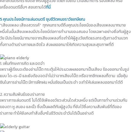
คลาสดนตรีที่เราเปิดสำหรับผู้สูงวัย ได้แก่ เปียโน ไวโอลิน กีตาร์ ร้องเพลง หรือ
เครื่องดนตรีอื่นๆ สอบถามได้
ที่นี่
5 คุณประโยชน์การเล่นดนตรี ชุบชีวิตคนชราวัยเกษียณ
“เสียงเพลง เสียงสวรรค์” ทุกคนทราบดีถึงคุณประโยชน์ของเสียงเพลงมากมาย
หนึ่งในนั้นเสียงเพลงมีประโยชน์ต่อการทำงานของสมอง โดยเฉพาะอย่างยิ่งกับผู้สูง
วัย มีประโยชน์มากมายจากเสียงเพลงที่จะทำให้ผู้สูงวัยเกิดแรงกระตุ้นทางด้านบวก
ทั้งทางด้านร่างกายและจิตใจ ส่งผลออกมาให้เกิดความสุขและสุขภาพที่ดี
1. เพิ่มทักษะการคิด และจดจำ
เพราะผู้เรียนจะต้องอ่านโน๊ต กระตุ้นให้ประมวลผลออกมาเป็นเสียง ร้องออกมาในรูป
แบบ โด-เร-มี และยังต้องจดจำไม่ว่าจากเสียงโน๊ต หรือจากชีทเพลงก็ตาม เมื่อคุ้น
ชินในการอ่านโน๊ต มีการฝึกฝน หมั่นซ้อมเป็นประจำ จะทำให้เล่นเพลงออกมาได้ดี
2. ความสัมพันธ์ของร่างกาย
เพราะการเล่นดนตรี ไม่ได้ใช้เพียงอวัยวะส่วนใดส่วนหนึ่ง แต่เป็นการทำงานร่วมกัน
ของตา หู สมอง และนิ้ว ซึ่งเป็นผลดีกับผู้สูงวัน ที่ยังไว้ซึ่งความสัมพันธ์ที่ดีของ
ร่างกาย ทำให้ยังคงทำสิ่งอื่นๆในชีวิตประจำวันได้เป็นอย่างดี