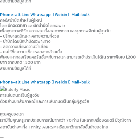
สอบถามข้อมูลได้ที่
Phone-alt
Line
Whatsapp
Weixin
Mail-bulk
คอร์สบำบัดสำหรับผู้ใหญ่
โดย
นักจิตวิทยา
และ
นักบำบัด
โดยเฉพาะ
เพื่อคุณภาพชีวิต ความสุข ทั้งสุขภาพกาย และสุขภาพจิตในผู้สูงวัย
- ปรึกษาลดปัญหา คลายความกังวล
- บำบัดโดยนักบำบัดเฉพาะทาง
- ลดความเสี่ยงความจำเสื่อม
- คงไว้ซึ่งความแข็งแรงของกล้ามเนื้อ
พิเศษ! หากลงเรียนคอร์สอื่นๆกับทางเรา สามารถเข้าประเมินได้ใน
ราคาพิเศษ 1,200
บาท
จากปกติ 1,500 บาท
สอบถามข้อมูลได้ที่
Phone-alt
Line
Whatsapp
Weixin
Mail-bulk
การเล่นดนตรีในผู้สูงวัย
ตัวอย่างบทสัมภาษณ์ และการเล่นดนตรีในกลุ่มผู้สูงวัย
คุณครูของเรา
เรามีทีมคุณครูมากประสบการณ์มากกว่า 70 ท่าน ในหลากเครื่องดนตรี มีวุฒิจาก
สถาบันต่างๆ ทั้ง Trinity, ABRSM หรือมหาวิทยาลัยชั้นนำของไทย