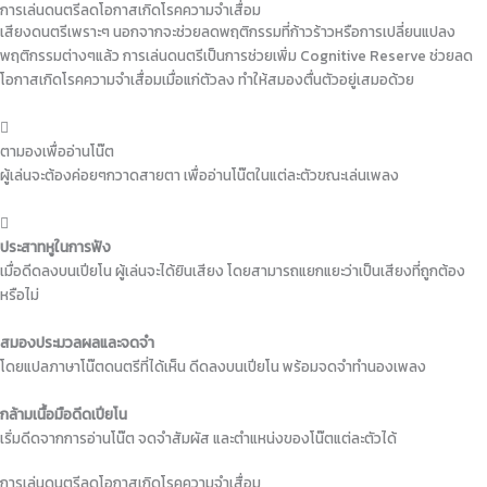
การเล่นดนตรีลดโอกาสเกิดโรคความจำเสื่อม
เสียงดนตรีเพราะๆ นอกจากจะช่วยลดพฤติกรรมที่ก้าวร้าวหรือการเปลี่ยนแปลง
พฤติกรรมต่างๆแล้ว การเล่นดนตรีเป็นการช่วยเพิ่ม Cognitive Reserve ช่วยลด
โอกาสเกิดโรคความจำเสื่อมเมื่อแก่ตัวลง ทำให้สมองตื่นตัวอยู่เสมอด้วย
ตามองเพื่ออ่านโน๊ต
ผู้เล่นจะต้องค่อยๆกวาดสายตา เพื่ออ่านโน๊ตในแต่ละตัวขณะเล่นเพลง
ประสาทหูในการฟัง
เมื่อดีดลงบนเปียโน ผู้เล่นจะได้ยินเสียง โดยสามารถแยกแยะว่าเป็นเสียงที่ถูกต้อง
หรือไม่
สมองประมวลผลและจดจำ
โดยแปลภาษาโน๊ตดนตรีที่ได้เห็น ดีดลงบนเปียโน พร้อมจดจำทำนองเพลง
กล้ามเนื้อมือดีดเปียโน
เริ่มดีดจากการอ่านโน๊ต จดจำสัมผัส และตำแหน่งของโน๊ตแต่ละตัวได้
การเล่นดนตรีลดโอกาสเกิดโรคความจำเสื่อม​