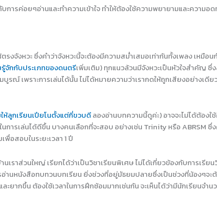
บการค่อยๆอ่านและทำความเข้าใจ ทำให้ต้องใช้ความพยายามและความอดทนสูง
ตรงจังหวะ ซึ่งคำว่าจังหวะนี้จะต้องมีความสม่ำเสมอเท่ากันทั้งเพลง เหมือนกั
รู้จักกับประเภทของดนตรี
เพิ่มเติม) ทุกแนวล้วนมีจังหวะเป็นหัวใจสำคัญ ซึ่
มบูรณ์ เพราะการเล่นได้นั้น ไม่ได้หมายความว่าเรากดให้ถูกเสียงอย่างเดียว 
่มให้ลูกเรียนเปียโนตั้งแต่กี่ขวบดี
ลองอ่านบทความนี้ดูค่ะ) อาจจะไม่ได้ต้อง
นการเล่นได้ดีขึ้น บางคนเลือกที่จะสอบ อย่างเช่น Trinity หรือ ABRSM ซึ่
มเพื่อสอบในระยะเวลา 1 ปี
านเราส่วนใหญ่ เรียกได้ว่าเป็นวิชาเรียนพิเศษ ไม่ได้เกี่ยวข้องกับการเรีย
รอ่านหนังสือทบทวนบทเรียน ยิ่งช่วงที่อยู่มัธยมปลายซึ่งเป็นช่วงที่น้องๆจะต
้นและยากขึ้น ต้องใช้เวลาในการฝึกซ้อมมากเช่นกัน จะเห็นได้ว่ามีนักเรียนจำ