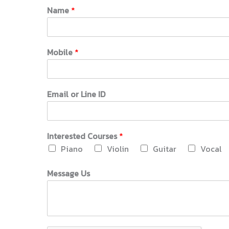
Name
*
Mobile
*
Email or Line ID
M
Interested Courses
*
o
Piano
Violin
Guitar
Vocal
b
i
l
Message Us
e
I
D