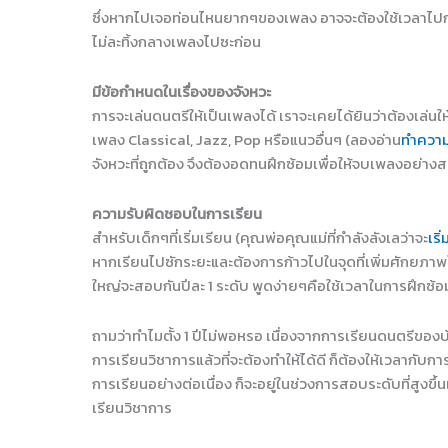
ซึ่งหากไปเจอท่อนไหนยากๆของเพลง อาจจะต้องใช้เวลาไปกั
ไม่ละทิ้งกลางเพลงไปซะก่อน
มีข้อกำหนดในเรื่องของจังหวะ
การจะเล่นดนตรีให้เป็นเพลงได้ เราจะเคยได้ยินว่าต้องเล่นให้
เพลง Classical, Jazz, Pop หรือแนวอื่นๆ (ลองอ่าน
ทำความ
จังหวะที่ถูกต้อง จึงต้องอดทนฝึกซ้อมเพื่อให้จบเพลงอย่างส
ความรับผิดชอบในการเรียน
สำหรับเด็กๆที่เริ่มเรียน (คุณพ่อคุณแม่ที่กำลังลังเลว่าจะ
เริ
หากเรียนไปซักระยะและต้องการก้าวไปในจุดที่เพิ่มศักยภาพใ
ใหญ่จะสอบกันปีละ 1 ระดับ พูดง่ายๆคือใช้เวลาในการฝึกซ้อ
ถามว่าทำไมตั้ง 1 ปีไม่พอหรอ เนื่องจากการเรียนดนตรีของบ้
การเรียนวิชาการแล้วที่จะต้องทำให้ได้ดี ก็ต้องให้เวลากับกา
การเรียนอย่างต่อเนื่อง ก็จะอยู่ในช่วงการสอบระดับที่สูงขึ
เรียนวิชาการ