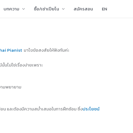
บทความ
ซื้อ/เช่าเปียโน
สมัครสอน
EN
hai Pianist
มาไขข้อสงสัยให้ฟังกันค่ะ
้นไม่ใช่เรื่องง่ายเพราะ
ับความพยายาม
ียน และต้องมีความสม่ำเสมอในการฝึกซ้อม ซึ่ง
ประโยชน์