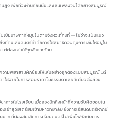
 เพื่อที่จะผ่านท่อนนั้นและเล่นเพลงจบได้อย่างสมบูรณ์
บเข็มนาฬิกาที่หมุนไปตามจังหวะที่คงที่ — ไม่ว่าจะเป็นแนว
งสิ่งที่คนเล่นดนตรีทำคือการใช้สมาธิควบคุมการเล่นให้อยู่ใน
แต่ต้องเล่นให้ถูกจังหวะด้วย
ใช้ความพยายามฝึกซ้อมให้เล่นอย่างถูกต้องแบบสมบูรณ์ แต่
งค่าใช้จ่ายในการสอบราคาไม่ธรรมดาเลยทีเดียว ซึ่งส่วน
นวิชาการในโรงเรียน เมื่อลองนึกถึงหน้าที่ความรับผิดชอบใน
้องเข้าสู่วัยเตรียมเข้ามหาวิทยาลัย ซึ่งการเรียนดนตรีหากมี
นวนมาก ที่ต้องล้มเลิกการเรียนดนตรีไปเพื่อโฟกัสกับการ