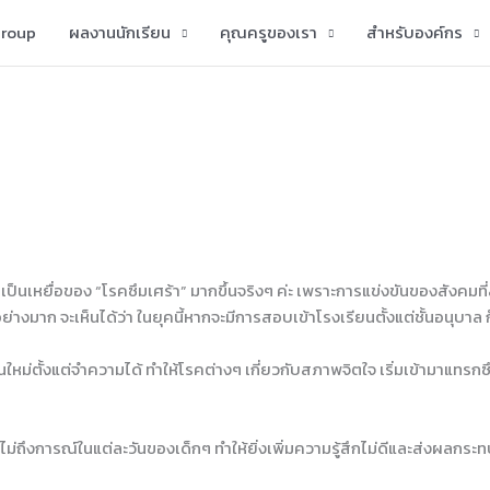
group
ผลงานนักเรียน
คุณครูของเรา
สำหรับองค์กร
กเป็นเหยื่อของ “โรคซึมเศร้า” มากขึ้นจริงๆ ค่ะ เพราะการแข่งขันของสังคมท
่างมาก จะเห็นได้ว่า ในยุคนี้หากจะมีการสอบเข้าโรงเรียนตั้งแต่ชั้นอนุบาล ก็
หม่ตั้งแต่จำความได้ ทำให้โรคต่างๆ เกี่ยวกับสภาพจิตใจ เริ่มเข้ามาแทรกซึมม
ท่าไม่ถึงการณ์ในแต่ละวันของเด็กๆ ทำให้ยิ่งเพิ่มความรู้สึกไม่ดีและส่งผลกร