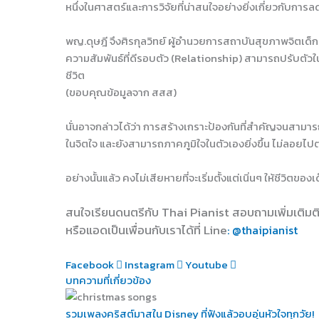
หนึ่งในศาสตร์และการวิจัยที่น่าสนใจอย่างยิ่งเกี่ยวกับการ
พญ.ดุษฎี จึงศิรกุลวิทย์ ผู้อำนวยการสถาบันสุขภาพจิตเด็ก
ความสัมพันธ์ที่ดีรอบตัว (Relationship) สามารถปรับตัว
ชีวิต
(ขอบคุณข้อมูลจาก สสส)
นั่นอาจกล่าวได้ว่า การสร้างเกราะป้องกันที่สำคัญจนสาม
ในจิตใจ และยังสามารถภาคภูมิใจในตัวเองยิ่งขึ้น ไม่ลอยไป
อย่างนั้นแล้ว คงไม่เสียหายที่จะเริ่มตั้งแต่เนิ่นๆ ให้ชีวิตของ
สนใจเรียนดนตรีกับ Thai Pianist
สอบถามเพิ่มเติมต
หรือแอดเป็นเพื่อนกับเราได้ที่ Line
: @thaipianist
Facebook
Instagram
Youtube
บทความที่เกี่ยวข้อง
รวมเพลงคริสต์มาสใน Disney ที่ฟังแล้วอบอุ่นหัวใจทุกวัย!