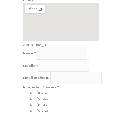
สอบถามข้อมูล
Name
*
Mobile
*
Email or Line ID
Interested Courses
*
Piano
Violin
Guitar
Vocal