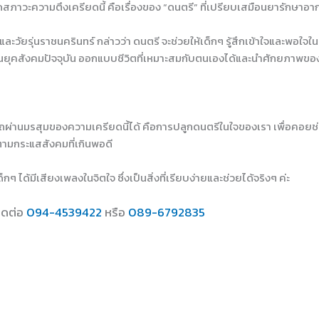
ลดสภาวะความตึงเครียดนี้ คือเรื่องของ “ดนตรี” ที่เปรียบเสมือนยารักษาอาก
และวัยรุ่นราชนครินทร์ กล่าวว่า ดนตรี จะช่วยให้เด็กๆ รู้สึกเข้าใจและพอใ
ในยุคสังคมปัจจุบัน ออกแบบชีวิตที่เหมาะสมกับตนเองได้และนำศักยภาพขอ
ารถผ่านมรสุมของความเครียดนี้ได้ คือการปลูกดนตรีในใจของเรา เพื่อคอย
ตามกระแสสังคมที่เกินพอดี
เด็กๆ ได้มีเสียงเพลงในจิตใจ ซึ่งเป็นสิ่งที่เรียบง่ายและช่วยได้จริงๆ ค่ะ
ิดต่อ
094-4539422
หรือ
089-6792835