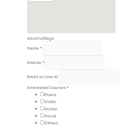
สอบถามข้อมูล
Name
*
Mobile
*
N
Email or Line ID
a
m
Interested Courses
*
e
Piano
E
Violin
m
Guitar
a
Vocal
i
Others
l