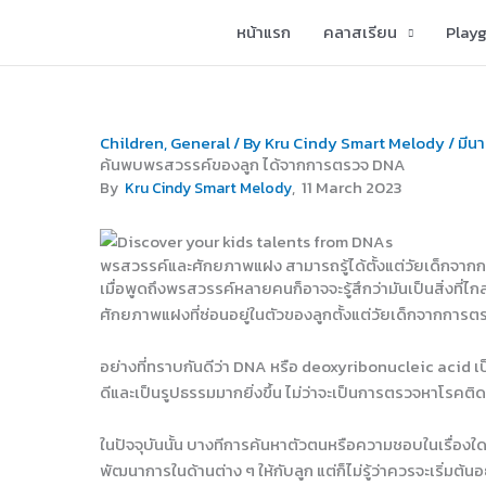
Skip
หน้าแรก
คลาสเรียน
Play
to
content
Children
,
General
/ By
Kru Cindy Smart Melody
/
มีนา
ค้นพบพรสวรรค์ของลูก ได้จากการตรวจ DNA
, 11 March 2023
By
Kru Cindy Smart Melody
พรสวรรค์และศักยภาพแฝง สามารถรู้ได้ตั้งแต่วัยเด็กจา
เมื่อพูดถึงพรสวรรค์หลายคนก็อาจจะรู้สึกว่ามันเป็นสิ่งที่ไ
ศักยภาพแฝงที่ซ่อนอยู่ในตัวของลูกตั้งแต่วัยเด็กจากการ
อย่างที่ทราบกันดีว่า DNA หรือ deoxyribonucleic acid เป็
ดีและเป็นรูปธรรมมากยิ่งขึ้น ไม่ว่าจะเป็นการตรวจหาโร
ในปัจจุบันนั้น บางทีการค้นหาตัวตนหรือความชอบในเรื่องใด
พัฒนาการในด้านต่าง ๆ ให้กับลูก แต่ก็ไม่รู้ว่าควรจะเริ่มต