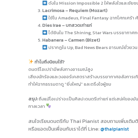
ดังใน Mission Impossible 2 ให้พลังใจและชัยช
Lacrimosa – Requiem (Mozart)
ใช้ใน Amadeus, Final Fantasy ฉากโศกเศร้า ศักด
Dies Irae – บทสวดเก่าแก่
ได้ยินใน The Shining, Star Wars บรรยากาศ
Habanera – Carmen (Bizet)
ปรากฏใน Up, Bad News Bears อารมณ์ยั่วยวน ส
ทำไมถึงนิยมใช้?
ดนตรีโอเปร่ามีพลังทางอารมณ์สูง
เสียงนักร้องและวงออร์เคสตราสร้างบรรยากาศอลังการเกิน
ทำให้ฉากธรรมดาดู “ยิ่งใหญ่” และตรึงใจผู้ชม
สรุป:
ถึงแม้โอเปร่าจะเป็นศิลปะดนตรีเก่าแก่ แต่เสน่ห์ของม
กาลเวลา
สนใจเรียนดนตรีกับ Thai Pianist
สอบถามเพิ่มเติมต
หรือแอดเป็นเพื่อนกับเราได้ที่ Line
:
@thaipianist