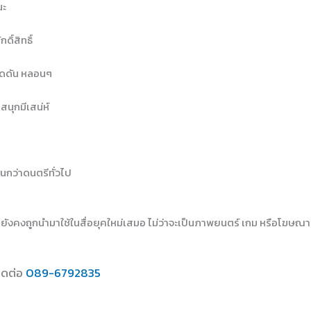
นะ
ิ์สิทธิ์
กดดัน หลอนๆ
นุกมีเสน่ห์
กว่าดนตรีทั่วไป
ันยังคงถูกนำมาใช้ในสื่อยุคใหม่เสมอ ไม่ว่าจะเป็นภาพยนตร์ เกม หรือโฆษณา
ิดต่อ
089-6792835