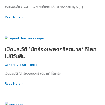
ให้
รวมเพลงใน Zootopia ที่ชวนให้ขยับเต้น & ร้องตาม By& […]
ขยับ
เต้น
Read More »
&
ร้อง
ตาม
เปิด
ประวัติ
เปิดประวัติ “นักร้องเพลงคริสต์มาส” ที่โลก
“นัก
ร้อง
ไม่มีวันลืม
เพลง
คริสต์มาส”
General
/
Thai Pianist
ที่
เปิดประวัติ “นักร้องเพลงคริสต์มาส” ที่โลกไม
โลก
ไม่มี
Read More »
วัน
ลืม
แนะนำ