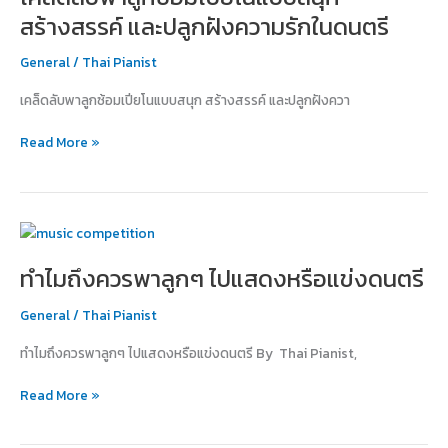
ลูก
สร้างสรรค์ และปลูกฝังความรักในดนตรี
ซ้อม
เปีย
General
/
Thai Pianist
โน
เคล็ดลับพาลูกซ้อมเปียโนแบบสนุก สร้างสรรค์ และปลูกฝังควา
แบบ
สนุก
Read More »
สร้างสรรค์
และ
ปลูก
ฝัง
ทำไม
ความ
ถึง
รัก
ทำไมถึงควรพาลูกๆ ไปแสดงหรือแข่งดนตรี
ควร
ใน
พา
ดนตรี
General
/
Thai Pianist
ลูกๆ
ไป
ทำไมถึงควรพาลูกๆ ไปแสดงหรือแข่งดนตรี By Thai Pianist,
แสดง
หรือ
Read More »
แข่ง
ดนตรี