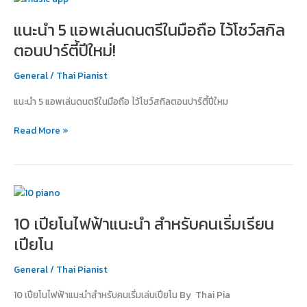
5
แนะนำ 5 แอพเล่นดนตรีในมือถือ ไว้โชว์สกิล
แอ
พ
ตอนปาร์ตี้ปีใหม่!
เล่น
ดนตรี
General
/
Thai Pianist
ใน
แนะนำ 5 แอพเล่นดนตรีในมือถือ ไว้โชว์สกิลตอนปาร์ตี้ปีใหม
มือ
ถือ
Read More »
ไว้
โชว์
สกิล
ตอน
10
ปาร์ตี้
เปีย
ปี
10 เปียโนไฟฟ้าแนะนำ สำหรับคนเริ่มเรียน
โน
ใหม่!
ไฟฟ้า
เปียโน
แนะนำ
สำหรับ
General
/
Thai Pianist
คน
10 เปียโนไฟฟ้าแนะนำสำหรับคนเริ่มเล่นเปียโน By Thai Pia
เริ่ม