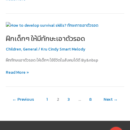
ฝึก
เด็กๆ
ฝึกเด็กๆ ให้มีทักษะเอาตัวรอด
ให้
มี
Children
,
General
/
Kru Cindy Smart Melody
ทักษะ
เอา
ฝึกทักษะเอาตัวรอด ให้เด็กๆ ใช้ชีวิตในสังคมได้ดี By&nbsp
ตัว
รอด
Read More »
←
Previous
1
2
3
…
8
Next
→