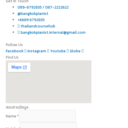
Get In Touch
089-6792835 / 087-2222622
@bangkokpianist
+6689 6792835
thailandcoursehub
bangkokpianist.internal@gmail.com
Follow Us
Facebook
Instagram
Youtube
Globe
Find Us
สอบถามข้อมูล
Name
*