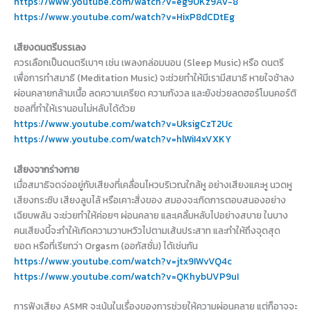
https://www.youtube.com/watch?v=eg9UKz9Av-8
https://www.youtube.com/watch?v=HixP8dCDtEg
เสียงดนตรีบรรเลง
ควรเลือกเป็นดนตรีเบาๆ เช่น เพลงกล่อมนอน (Sleep Music) หรือ ดนตรี
เพื่อการทำสมาธิ (Meditation Music) จะช่วยทำให้มีเรามีสมาธิ หายใจช้าลง
ผ่อนคลายกล้ามเนื้อ ลดความเครียด ความกังวล และยังช่วยลดฮอร์โมนคอร์ติ
ซอลที่ทำให้เรานอนไม่หลับได้ด้วย
https://www.youtube.com/watch?v=UksigCzT2Uc
https://www.youtube.com/watch?v=hlWiI4xVXKY
เสียงจากร่างกาย
เมื่อสมาธิจดจ่ออยู่กับเสียงที่เคลื่อนไหวบริเวณใกล้หู อย่างเสียงแคะหู นวดหู
เสียงกระซิบ เสียงลูบไล้ หรือเคาะสิ่งของ สมองจะเกิดการตอบสนองอย่าง
เฉียบพลัน จะช่วยทำให้ค่อยๆ ผ่อนคลาย และเคลิ้มหลับไปอย่างสบาย ในบาง
คนเสียงนี้จะทำให้เกิดความวาบหวิวไปตามเส้นประสาท และทำให้ถึงจุดสุด
ยอด หรือที่เรียกว่า Orgasm (ออกัสซั่ม) ได้เช่นกัน
https://www.youtube.com/watch?v=jtx9IWvVQ4c
https://www.youtube.com/watch?v=QKhybUVP9uI
การฟังเสียง ASMR จะเน้นในเรื่องของการช่วยให้ความผ่อนคลาย แต่ก็อาจจะ