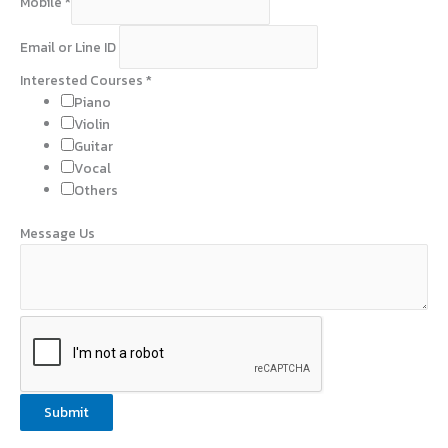
Mobile
*
Email or Line ID
Interested Courses
*
Piano
Violin
Guitar
Vocal
Others
Message Us
Submit