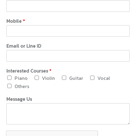
Mobile
*
I
Email or Line ID
D
M
o
b
Interested Courses
*
i
Piano
Violin
Guitar
Vocal
l
e
Others
I
n
Message Us
t
e
r
e
s
t