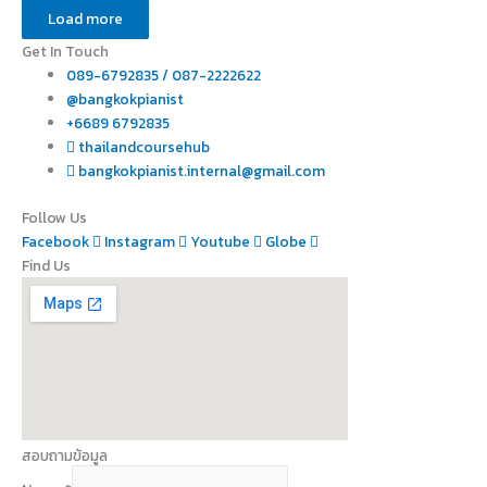
Load more
Get In Touch
089-6792835 / 087-2222622
@bangkokpianist
+6689 6792835
thailandcoursehub
bangkokpianist.internal@gmail.com
Follow Us
Facebook
Instagram
Youtube
Globe
Find Us
สอบถามข้อมูล