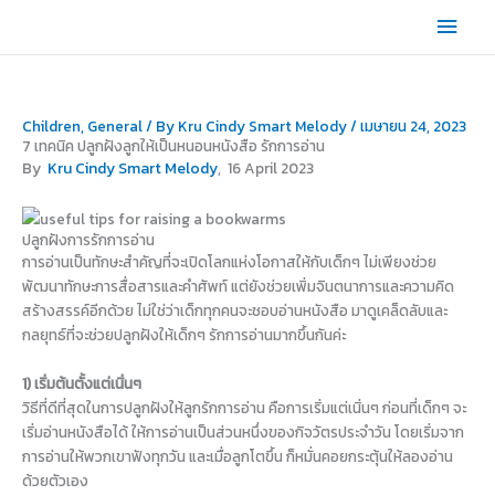
Skip
Main
to
content
Men
Children
,
General
/ By
Kru Cindy Smart Melody
/
เมษายน 24, 2023
7 เทคนิค ปลูกฝังลูกให้เป็นหนอนหนังสือ รักการอ่าน
By
Kru Cindy Smart Melody
, 16 April 2023
ปลูกฝังการรักการอ่าน
การอ่านเป็นทักษะสำคัญที่จะเปิดโลกแห่งโอกาสให้กับเด็กๆ ไม่เพียงช่วย
พัฒนาทักษะการสื่อสารและคำศัพท์ แต่ยังช่วยเพิ่มจินตนาการและความคิด
สร้างสรรค์อีกด้วย ไม่ใช่ว่าเด็กทุกคนจะชอบอ่านหนังสือ มาดูเคล็ดลับและ
กลยุทธ์ที่จะช่วยปลูกฝังให้เด็กๆ รักการอ่านมากขึ้นกันค่ะ
1) เริ่มต้นตั้งแต่เนิ่นๆ
วิธีที่ดีที่สุดในการปลูกฝังให้ลูกรักการอ่าน คือการเริ่มแต่เนิ่นๆ ก่อนที่เด็กๆ จะ
เริ่มอ่านหนังสือได้ ให้การอ่านเป็นส่วนหนึ่งของกิจวัตรประจำวัน โดยเริ่มจาก
การอ่านให้พวกเขาฟังทุกวัน และเมื่อลูกโตขึ้น ก็หมั่นคอยกระตุ้นให้ลองอ่าน
ด้วยตัวเอง