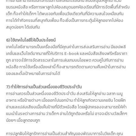
การอ่านสามารถเป็นกิจกรรมทางสังคมได้เช่นกัน สนับสนุนให้ลูกเข้าร่วม
ชมรมหนังสือ หรือการพาลูกไปห้องสมุดนอกห้องเรียนที่มีการจัดพื้นที่สำหรับ
เด็ก ก็จะทำให้เด็กๆ ได้พบเจอกับเพื่อนวัยเดียวกันที่มีความสนใจเหมือนกัน
การได้ทำกิจกรรมที่สนุกกับเพื่อน ก็จะยิ่งเป็นการกระตุ้นให้ลูกอยากไปห้อง
สมุดบ่อยๆ ได้เช่นกัน
6) ใช้เทคโนโลยีให้เป็นประโยชน์
เทคโนโลยีสามารถเป็นเครื่องมือที่มีคุณค่าในการส่งเสริมการอ่าน มีแอปพลิ
เคชั่นและเว็บไซต์มากมายที่ให้บริการ E-book และหนังสือเสียงฟรีหรือราคา
ถูก อาจจะใช้การจัดสรรเวลาในการเล่นเกมบนไอแพด ควบคู่ไปกับการอ่าน
หนังสือ การใช้เครื่องมือเหล่านี้ ก็จะสามารถติดตามความคืบหน้าในการอ่าน
ของและตั้งเป้าหมายในการอ่านได้
7) ทำให้การอ่านเป็นส่วนหนึ่งของชีวิตประจำวัน
การอ่านควรเป็นส่วนหนึ่งของชีวิตประจำวัน ส่งเสริมให้ลูกอ่าน ฉลาก เมนู
อาหาร หรือป้ายต่างๆ เมื่อออกไปนอกบ้าน ทำให้ลูกเกิดความเคยชิน โดยฝึก
อ่านและเปล่งเสียงเมื่อเห็นป้ายที่มีตัวหนังสือ โดยผู้ปกครองจะสามารถให้คำ
แนะนำในระหว่างการอ่าน ว่าเด็กๆ อ่านได้ถูกต้องหรือไม่ อาจจะมีรางวัลเล็กๆ
น้อยๆ เมื่อลูกตอบถูก
การปลูกฝังให้ลูกรักการอ่านเป็นส่วนสำคัญของพัฒนาการในวัยเด็ก คุณ