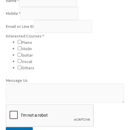
Name
*
N
Mobile
*
a
m
Email or Line ID
e
L
Interested Courses
*
i
Piano
n
Violin
e
Guitar
Vocal
Others
Message Us