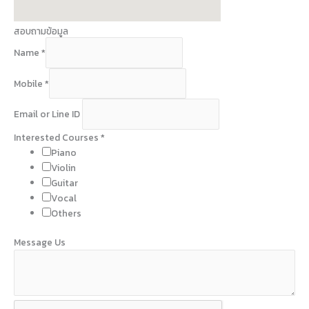
สอบถามข้อมูล
Name
*
Mobile
*
Email or Line ID
M
Interested Courses
*
o
Piano
b
Violin
i
Guitar
l
Vocal
e
Others
M
Message Us
e
s
s
a
g