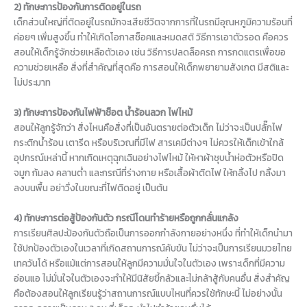
2) ทักษะการป้องกันการติดอยู่ในรถ
เด็กส่วนใหญ่ที่ติดอยู่ในรถมักจะเสียชีวิตจากการที่ในรถมีอุณหภูมิความร้อนที่
ค่อยๆ เพิ่มสูงขึ้น ทำให้เกิดโอกาสช็อคและหมดสติ วิธีการเอาตัวรอด คือควร
สอนให้เด็กรู้จักช่วยเหลือตัวเอง เช่น วิธีการปลดล็อครถ การกดแตรเพื่อขอ
ความช่วยเหลือ สิ่งที่สำคัญที่สุดคือ การสอนให้เด็กพยายามสังเกต มีสติและ
ไม่ประมาท
3) ทักษะการป้องกันไฟฟ้าช็อต น้ำร้อนลวก ไฟไหม้
สอนให้ลูกรู้จักว่า สิ่งไหนคือสิ่งที่เป็นอันตรายต่อตัวเด็ก ไม่ว่าจะเป็นปลั๊กไฟ
กระติกน้ำร้อน เตารีด หรือบริเวณที่มีไฟ สารเคมีต่างๆ ไม่ควรให้เด็กเข้าใกล้
อุปกรณ์เหล่านี้ หากเกิดเหตุฉุกเฉินอย่างไฟไหม้ ให้หาผ้าชุบน้ำห่อตัวหรือปิด
จมูก ก้มลง คลานต่ำ และกรณีที่ร่างกาย หรือเสื้อผ้าติดไฟ ให้กลิ้งไป กลิ้งมา
ลงบนพื้น อย่าวิ่งในขณะที่ไฟติดอยู่ เป็นต้น
4) ทักษะการต่อสู้ป้องกันตัว กรณีโดนทำร้ายหรือถูกกลั่นแกล้ง
การเรียนศิลปะป้องกันตัวถือเป็นการออกกำลังกายอย่างหนึ่ง ที่ทำให้เด็กนำมา
ใช้ปกป้องตัวเองในเวลาที่เกิดสถานการณ์คับขัน ไม่ว่าจะเป็นการเรียนมวยไทย
เทควันโด้ หรือแม้แต่การสอนให้ลูกมีความมั่นใจในตัวเอง เพราะเด็กที่มีความ
อ่อนแอ ไม่มั่นใจในตัวเองจะทำให้มีนิสัยขี้กลัวและไม่กล้าสู้กับคนอื่น สิ่งสำคัญ
คือต้องสอนให้ลูกเรียนรู้ว่าสถานการณ์แบบไหนที่ควรใช้ทักษะนี้ ไม่อย่างนั้น