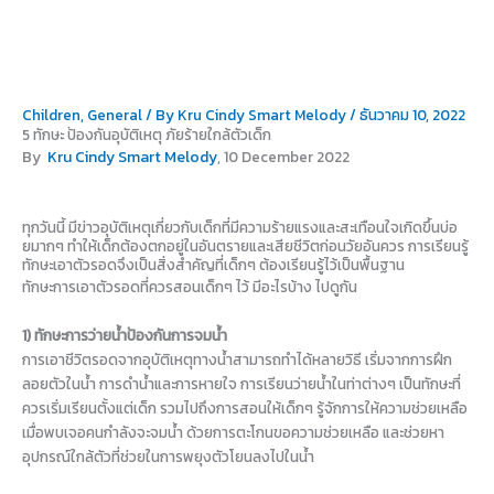
Skip
to
content
Children
,
General
/ By
Kru Cindy Smart Melody
/
ธันวาคม 10, 2022
5 ทักษะ ป้องกันอุบัติเหตุ ภัยร้ายใกล้ตัวเด็ก
By
Kru Cindy Smart Melody
, 10 December 2022
ทุกวันนี้ มีข่าวอุบัติเหตุเกี่ยวกับเด็กที่มีความร้ายแรงและสะเทือนใจเกิดขึ้นบ่อ
ยมากๆ ทำให้เด็กต้องตกอยู่ในอันตรายและเสียชีวิตก่อนวัยอันควร การเรียนรู้
ทักษะเอาตัวรอดจึงเป็นสิ่งสำคัญที่เด็กๆ ต้องเรียนรู้ไว้เป็นพื้นฐาน
ทักษะการเอาตัวรอดที่ควรสอนเด็กๆ ไว้ มีอะไรบ้าง ไปดูกัน
1) ทักษะการว่ายน้ำป้องกันการจมน้ำ
การเอาชีวิตรอดจากอุบัติเหตุทางน้ำสามารถทำได้หลายวิธี เริ่มจากการฝึก
ลอยตัวในน้ำ การดำน้ำและการหายใจ การเรียนว่ายน้ำในท่าต่างๆ เป็นทักษะที่
ควรเริ่มเรียนตั้งแต่เด็ก รวมไปถึงการสอนให้เด็กๆ รู้จักการให้ความช่วยเหลือ
เมื่อพบเจอคนกำลังจะจมน้ำ ด้วยการตะโกนขอความช่วยเหลือ และช่วยหา
อุปกรณ์ใกล้ตัวที่ช่วยในการพยุงตัวโยนลงไปในน้ำ