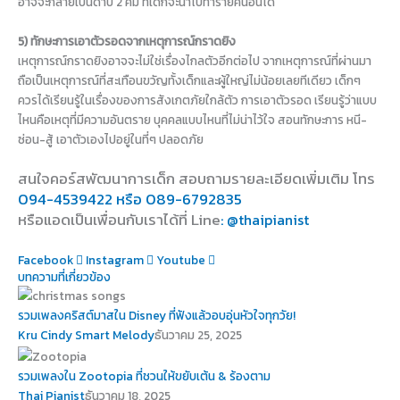
อาจจะกลายเป็นดาบ 2 คม ที่เด็กจะนำไปทำร้ายคนอื่นได้
5) ทักษะการเอาตัวรอดจากเหตุการณ์กราดยิง
เหตุการณ์กราดยิงอาจจะไม่ใช่เรื่องไกลตัวอีกต่อไป จากเหตุการณ์ที่ผ่านมา
ถือเป็นเหตุการณ์ที่สะเทือนขวัญทั้งเด็กและผู้ใหญ่ไม่น้อยเลยทีเดียว เด็กๆ
ควรได้เรียนรู้ในเรื่องของการสังเกตภัยใกล้ตัว การเอาตัวรอด เรียนรู้ว่าแบบ
ไหนคือเหตุที่มีความอันตราย บุคคลแบบไหนที่ไม่น่าไว้ใจ สอนทักษะการ หนี-
ซ่อน-สู้ เอาตัวเองไปอยู่ในที่ๆ ปลอดภัย
สนใจคอร์สพัฒนาการเด็ก สอบถามรายละเอียดเพิ่มเติม โทร
094-4539422 หรือ 089-6792835
หรือแอดเป็นเพื่อนกับเราได้ที่ Line
: @thaipianist
Facebook
Instagram
Youtube
บทความที่เกี่ยวข้อง
รวมเพลงคริสต์มาสใน Disney ที่ฟังแล้วอบอุ่นหัวใจทุกวัย!
Kru Cindy Smart Melody
ธันวาคม 25, 2025
รวมเพลงใน Zootopia ที่ชวนให้ขยับเต้น & ร้องตาม
Thai Pianist
ธันวาคม 18, 2025