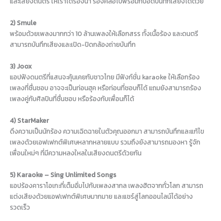
และเสียงดนตรี ให้เราได้ร้องนำ ร้องคลอไปพร้อมกับอัดบันทึกเสียงได้ด้วย
2) Smule
พร้อมด้วยเพลงมากกว่า 10 ล้านเพลงให้เลือกสรร ทั้งเนื้อร้อง และดนตรี
สามารถบันทึกเสียงและเปิด-ปิดกล้องถ่ายบันทึก
3) Joox
แอปฟังดนตรีที่แสนจะคุ้นเคยกับชาวไทย มีฟังก์ชั่น karaoke ให้เลือกร้อง
เพลงที่ชื่นชอบ อาจจะเป็นท่อนฮุค หรือท่อนที่ชอบก็ได้ แถมยังสามารถร้อง
เพลงคู่กับศิลปินที่ชื่นชอบ หรือร้องกับเพื่อนก็ได้
4) StarMaker
ดึงความเป็นนักร้อง ความเฉิดฉายในตัวคุณออกมา สามารถบันทึกและแก้ไข
เพลงด้วยเอฟเฟกต์พิเศษหลากหลายแบบ รวมถึงยังสามารถมองหา รู้จัก
เพื่อนใหม่ๆ ที่มีความหลงใหลในเสียงดนตรีด้วยกัน
5) Karaoke – Sing Unlimited Songs
แอปร้องคาราโอเกะที่เต็มอิ่มไปกับเพลงสากล เพลงฮิตจากทั่วโลก สามารถ
แต่งเสียงด้วยแอฟเฟกต์พิเศษมากมาย และแชร์สู่โลกออนไลน์ได้อย่าง
รวดเร็ว