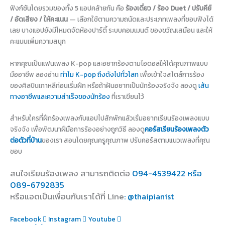
ฟังก์ชันโดยรวมของทั้ง 5 แอปคล้ายกัน คือ
ร้องเดี่ยว / ร้อง Duet / ปรับคีย์
/ อัดเสียง / ให้คะแนน
— เลือกใช้ตามความถนัดและประเภทเพลงที่ชอบฟังได้
เลย บางแอปยังมีโหมดจัดห้องปาร์ตี้ ระบบคอมเมนต์ ของขวัญเสมือน และให้
คะแนนเพิ่มความสนุก
หากคุณเป็นแฟนเพลง K-pop และอยากร้องตามไอดอลให้ได้คุณภาพแบบ
มืออาชีพ ลองอ่าน
ทำไม K-pop ถึงดังไปทั่วโลก
เพื่อเข้าใจสไตล์การร้อง
ของศิลปินเกาหลีก่อนเริ่มฝึก หรือถ้าฝันอยากเป็นนักร้องจริงจัง ลองดู
เส้น
ทางอาชีพและความสำเร็จของนักร้อง
ที่เราเขียนไว้
สำหรับใครที่ฝึกร้องเพลงกับแอปไปสักพักแล้วเริ่มอยากเรียนร้องเพลงแบบ
จริงจัง เพื่อพัฒนาฝีมือการร้องอย่างถูกวิธี ลองดู
คอร์สเรียนร้องเพลงตัว
ต่อตัวที่บ้าน
ของเรา สอนโดยคุณครูคุณภาพ ปรับคอร์สตามแนวเพลงที่คุณ
ชอบ
สนใจเรียนร้องเพลง สามารถติดต่อ
094-4539422 หรือ
089-6792835
หรือแอดเป็นเพื่อนกับเราได้ที่ Line
: @thaipianist
Facebook
Instagram
Youtube