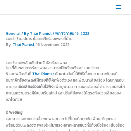
Skip
Main
to
content
Men
General
/ By
Thai Pianist
/
พฤศจิกายน 16, 2022
แนะนำ 5 แอปคาราโอเกะ ฝึกร้องเพลงที่บ้าน
By
Thai Pianist
, 16 November 2022
แนะนำแอปพลิเคชันสำหรับฝึกร้องเพลง
ใครที่ชื่นชอบการร้องเพลง สามารถฝึกด้วยตัวเองแบบง่ายๆ
5 แอปพลิเคชันที่
Thai Pianist
คัดมาในวันนี้
ใช้ฟรี
ทั้งหมด เหมาะกับคนที่
อยาก
ฝึกร้องเพลงให้ตรงคีย์
ฝึกฟังตัวเอง และพัฒนาเสียงร้อง โดยทุกแอป
สามารถ
อัดเสียงร้องเก็บไว้ฟัง
เพื่อดูพัฒนาการของตัวเองได้ บางแอปยังให้
คะแนนความตรงคีย์แบบเรียลไทม์ และปรับคีย์เพลงให้ตรงกับช่วงเสียงของ
เราได้ด้วย
1) WeSing
แอปคาราโอเกะขนาดจิ๋ว พกพาสะดวก ไปที่ไหนก็สนุกกับเพื่อนได้ทุกเวลา
พร้อมด้วยเพลงฮิต เพลงใหม่มาแรงหลากหลายแนวที่มีทั้งเนื้อร้อง เสียงร้อง