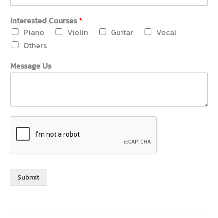
Interested Courses
*
Piano
Violin
Guitar
Vocal
Others
M
Message Us
e
s
s
a
g
e
U
s
N
a
m
e
Submit